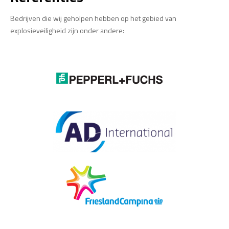
ATEX 114
Bedrijven die wij geholpen hebben op het gebied van
explosieveiligheid zijn onder andere:
IECEx 02
IECEx 03
ATEX Poster
ATEX en IECEx verschillen
ATEX Markering
ATEX Temperatuurmetingen
Mechanische ATEX apparatuur
Overgang van EN13463 naar ISO80079
Elektrische ATEX en IECEx apparatuur
OVER MIBEX
Referenties